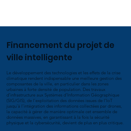
Financement du projet de
ville intelligente
Le développement des technologies et les effets de la crise
climatique rendent indispensable une meilleure gestion des
composantes de la ville, en particulier dans les zones
urbaines à forte densité de population. Des travaux
d’infrastructure aux Systèmes d’Information Géographique
(SIG/GIS), de l’exploitation des données issues de l’IoT
jusqu’à l’intégration des informations collectées par drones,
la capacité à gérer de manière optimale cet ensemble de
données massives, en garantissant à la fois la sécurité
physique et la cybersécurité, devient de plus en plus critique.