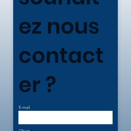
ez nous
contact
er ?
E-mail
Objet