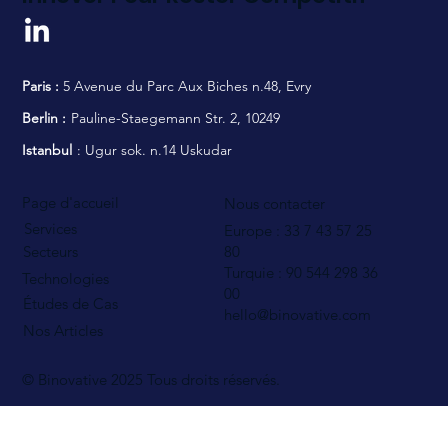
Paris :
5 Avenue du Parc Aux Biches n.48, Evry
Berlin :
Pauline-Staegemann Str. 2, 10249
Istanbul
: Ugur sok. n.14 Uskudar
Page d'accueil
Nous contacter
Services
Europe : 33 7 43 57 25
80
Secteurs
Turquie : 90 544
298 36
Technologies
00
Études de Cas
hello@binovative.com
Nos Articles
© Binovative 2025
Tous droits réservés.