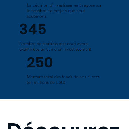
La décision d'investissement repose sur
le nombre de projets que nous
soutenons.
345
Nombre de startups que nous avons
examinées en vue d'un investissement
250
Montant total des fonds de nos clients
(en millions de USD)