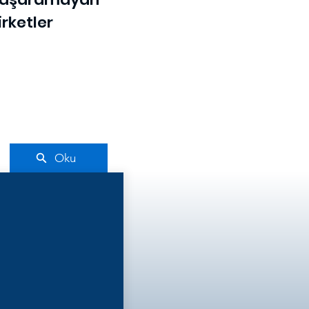
irketler
Oku