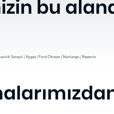
izin bu alan
acılık Sanayii | Aygaz | Ford Otosan | Navlungo | Rezervis
malarımızda