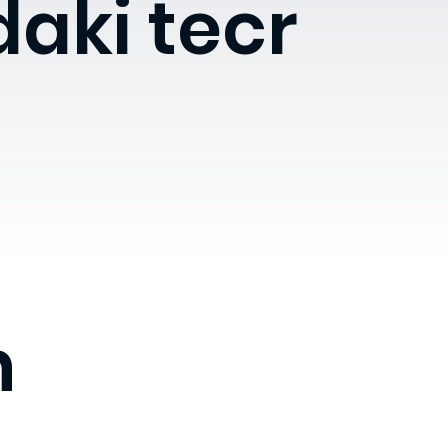
daki tecr
n