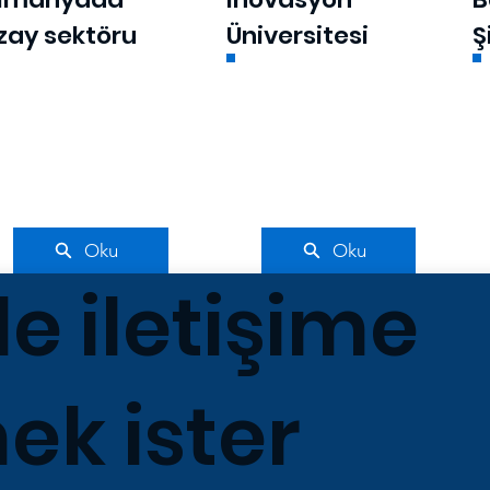
zay sektöru
Üniversitesi
Ş
Oku
Oku
le iletişime
k ister