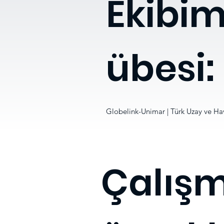
Ekibim
übesi:
Globelink-Unimar | Türk Uzay ve Hav
Çalış