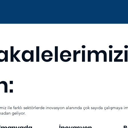
kalelerimiz
n:
emiz ile farklı sektörlerde inovasyon alanında çok sayıda çalışmaya i
adan geliyor.
lmanyada
İnovasyon
B