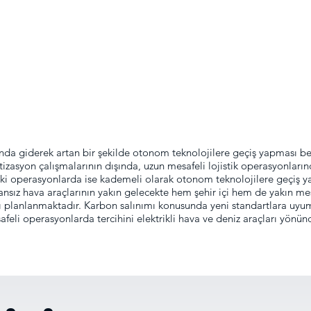
sında giderek artan bir şekilde otonom teknolojilere geçiş yapması b
tizasyon çalışmalarının dışında, uzun mesafeli lojistik operasyonlar
eki operasyonlarda ise kademeli olarak otonom teknolojilere geçiş y
ansız hava araçlarının yakın gelecekte hem şehir içi hem de yakın mes
sı planlanmaktadır. Karbon salınımı konusunda yeni standartlara uyu
feli operasyonlarda tercihini elektrikli hava ve deniz araçları yönü