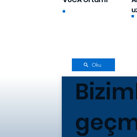
u
Oku
Bizim
geçme