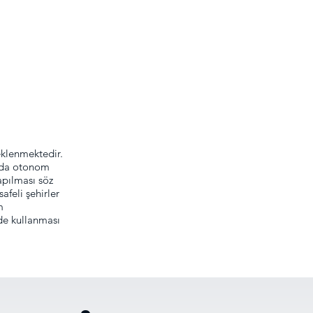
eklenmektedir.
ında otonom
apılması söz
afeli şehirler
m
nde kullanması