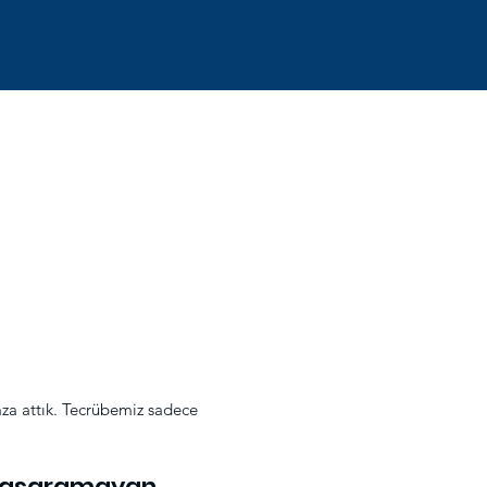
i
mza attık. Tecrübemiz sadece
aşaramayan