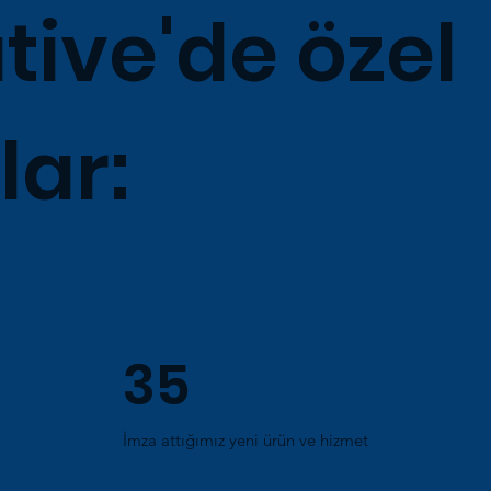
tive'de özel
ar:
35
İmza attığımız yeni ürün ve hizmet