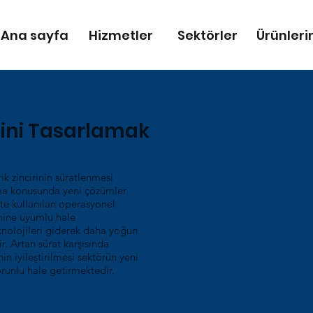
Ana sayfa
Hizmetler
Sektörler
Ürünleri
ğini Tasarlamak
ik zincirinin süratlenmesi
ırma konusunda yeni çözümler
te kullanılan operasyonel
mine uyumlu hale
teknolojileri giderek daha yoğun
. Artan sürat karşısında
 iyileştirilmesi sektörün yeni
runlu hale getirmektedir.