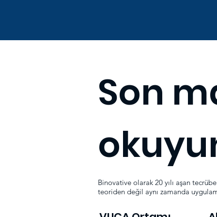
Son ma
okuyu
Binovative olarak 20 yılı aşan tecrüb
teoriden değil aynı zamanda uygulam
VUCA Ortamı
A