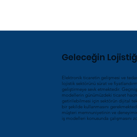
Geleceğin Lojisti
Elektronik ticaretin gelişmesi ve tedar
lojistik sektörünü sürat ve fiyatland
geliştirmeye sevk etmektedir. Geçmiş
modellerin günümüzdeki ticaret hac
getirilebilmesi için sektörün dijital 
bir şekilde kullanmasını gerekmektedir
müşteri memnuniyetinin ve deneyiminin
iş modelleri konusunda çalışmasını zo