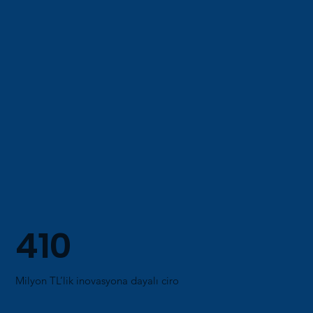
410
Milyon TL’lik inovasyona dayalı ciro