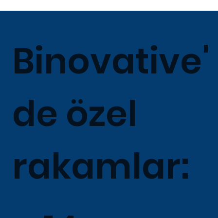
Binovative'
de özel
rakamlar: