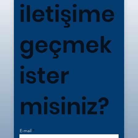
iletişime
geçmek
ister
misiniz?
E-mail