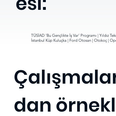
esi:
TÜSİAD ‘Bu Gençlikte İş Var’ Programı | Yıldız Te
İstanbul Küp Kuluçka | Ford Otosan | Otokoç | Ope
Çalışmala
dan örnekl