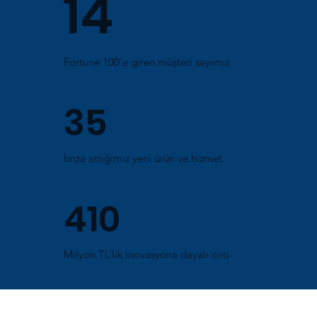
14
Fortune 100’e giren müşteri sayımız
35
İmza attığımız yeni ürün ve hizmet
410
Milyon TL’lik inovasyona dayalı ciro