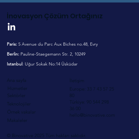
İnovasyon Çözüm Ortağınız
Paris:
5 Avenue du Parc Aux Biches no.48, Evry
Berlin:
Pauline-Staegemann Str. 2, 10249
Istanbul
: Uğur Sokak No:14 Üsküdar
Ana sayfa
İletişim
Hizmetler
Europe: 33 7 43 57 25
80
Sektörler
Türkiye: 90 544
298
Teknolojiler
36 00
Örnek vakalar
hello@binovative.com
Makaleler
© Binovative 2025
Tüm hakları saklıdır.