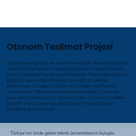
Otonom Teslimat Projesi
Uygulamada gönüllü ve amatör mentorlar ile verilen ücretsiz
mentorluk hizmetleri herhangi bir planlama ve performans
kriteri olmaksızın hayata geçirilmektedir. Mentorluk sürecinin
ekipleri başarıya taşıyabilmesi için ciddi bir şekilde
planlanması ve başarı kriterlerinin önceden belirlenmiş
olması şarttır. Mentorların bu alanda tecrübeli olmaması
veya sürecin herhangi bir denetime tabi olmaması tarafların
karşılıklı olarak zaman ve kaynak israf ortaya çıkmasını
gündeme getirmektedir.
Türkiye’nin önde gelen teknik üniversitesinin kuluçka