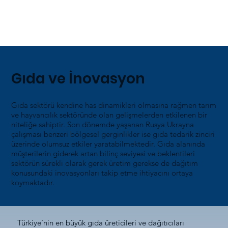
Gıda ve İnovasyon
Gıda sektörü kendine has dinamikleri olmasına rağmen tarım
ve hayvancılık sektöründe olan gelişmelerden etkilenen bir
niteliğe sahiptir. Son dönemde yaşanan Rusya Ukrayna
çalışması benzeri bölgesel gerginlikler ise gıda tedarik zinciri
üzerinde olumsuz etkiler yaratabilmektedir. Gıda alanında
müşterilerin giderek artan bilinç seviyesi ve beklentileri
sektörün sürekli olarak gerek üretim gerekse de dağıtım
konusundaki inovasyonları takip etme ihtiyacını ortaya
koymaktadır.
Türkiye’nin en büyük gıda üreticileri ve dağıtıcıları