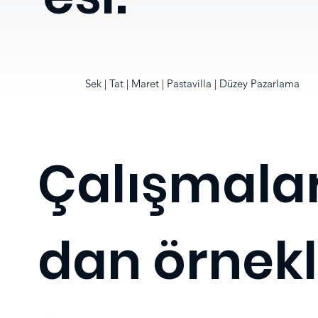
Sek | Tat | Maret | Pastavilla | Düzey Pazarlama
Çalışmala
dan örnekl