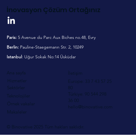
İnovasyon Çözüm Ortağınız
Paris:
5 Avenue du Parc Aux Biches no.48, Evry
Berlin:
Pauline-Staegemann Str. 2, 10249
Istanbul
: Uğur Sokak No:14 Üsküdar
Ana sayfa
İletişim
Hizmetler
Europe: 33 7 43 57 25
80
Sektörler
Türkiye: 90 544
298
Teknolojiler
36 00
Örnek vakalar
hello@binovative.com
Makaleler
© Binovative 2025
Tüm hakları saklıdır.