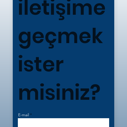
iletişime
geçmek
ister
misiniz?
E-mail