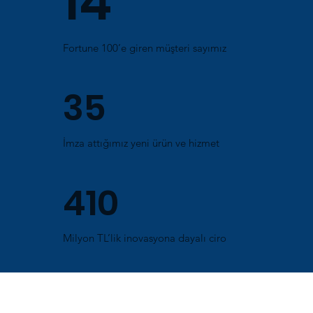
14
Fortune 100’e giren müşteri sayımız
35
İmza attığımız yeni ürün ve hizmet
410
Milyon TL’lik inovasyona dayalı ciro