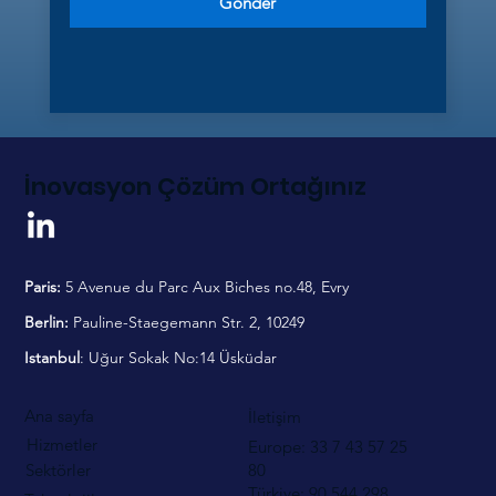
Gönder
İnovasyon Çözüm Ortağınız
Paris:
5 Avenue du Parc Aux Biches no.48, Evry
Berlin:
Pauline-Staegemann Str. 2, 10249
Istanbul
: Uğur Sokak No:14 Üsküdar
Ana sayfa
İletişim
Hizmetler
Europe: 33 7 43 57 25
80
Sektörler
Türkiye: 90 544
298