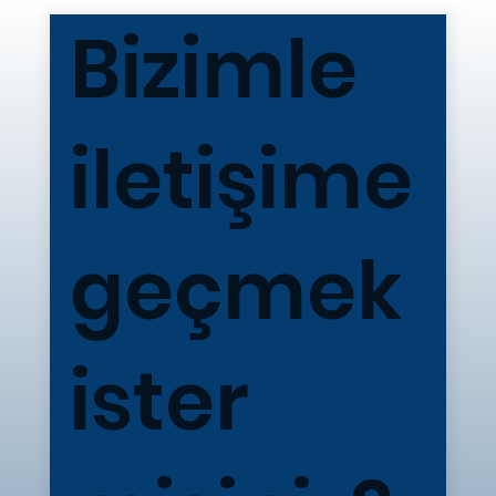
Bizimle
iletişime
geçmek
ister