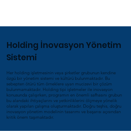
Holding İnovasyon Yönetim
Sistemi
Her holding işletmesinin veya şirketler grubunun kendine
özgü bir yönetim sistemi ve kültürü bulunmaktadır. Bu
sebepten ötürü tüm örneklere uyan mucizevi bir çözüm
bulunmamaktadır. Holding tipi işletmeler ile inovasyon
konusunda çalışırken, programın en önemli safhasını grubun
bu alandaki ihtiyaçlarını ve yetkinliklerini ölçmeye yönelik
olarak yapılan çalışma oluşturmaktadır. Doğru teşhis, doğru
inovasyon yönetim modelinin tasarımı ve başarısı açısından
kritik önem taşımaktadır.