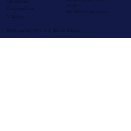
Teknolojiler
36 00
Örnek vakalar
hello@binovative.com
Makaleler
© Binovative 2025
Tüm hakları saklıdır.