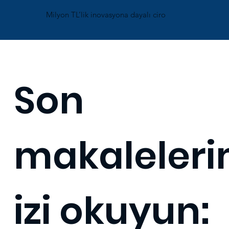
Milyon TL’lik inovasyona dayalı ciro
Son
makaleler
izi okuyun: