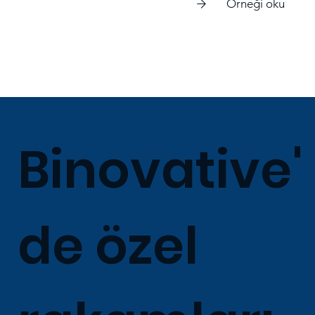
Orneği oku
Binovative'
de özel